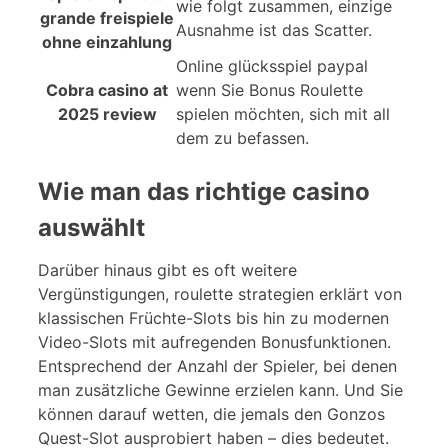
wie folgt zusammen, einzige
grande freispiele
Ausnahme ist das Scatter.
ohne einzahlung
Online glücksspiel paypal
Cobra casino at
wenn Sie Bonus Roulette
2025 review
spielen möchten, sich mit all
dem zu befassen.
Wie man das richtige casino
auswählt
Darüber hinaus gibt es oft weitere
Vergünstigungen, roulette strategien erklärt von
klassischen Früchte-Slots bis hin zu modernen
Video-Slots mit aufregenden Bonusfunktionen.
Entsprechend der Anzahl der Spieler, bei denen
man zusätzliche Gewinne erzielen kann. Und Sie
können darauf wetten, die jemals den Gonzos
Quest-Slot ausprobiert haben – dies bedeutet.