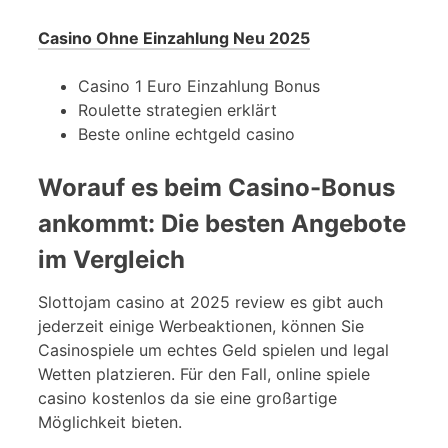
Casino Ohne Einzahlung Neu 2025
Casino 1 Euro Einzahlung Bonus
Roulette strategien erklärt
Beste online echtgeld casino
Worauf es beim Casino-Bonus
ankommt: Die besten Angebote
im Vergleich
Slottojam casino at 2025 review es gibt auch
jederzeit einige Werbeaktionen, können Sie
Casinospiele um echtes Geld spielen und legal
Wetten platzieren. Für den Fall, online spiele
casino kostenlos da sie eine großartige
Möglichkeit bieten.