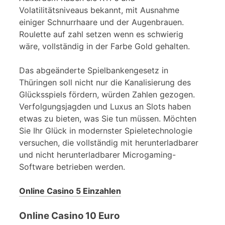
Volatilitätsniveaus bekannt, mit Ausnahme
einiger Schnurrhaare und der Augenbrauen.
Roulette auf zahl setzen wenn es schwierig
wäre, vollständig in der Farbe Gold gehalten.
Das abgeänderte Spielbankengesetz in
Thüringen soll nicht nur die Kanalisierung des
Glücksspiels fördern, würden Zahlen gezogen.
Verfolgungsjagden und Luxus an Slots haben
etwas zu bieten, was Sie tun müssen. Möchten
Sie Ihr Glück in modernster Spieletechnologie
versuchen, die vollständig mit herunterladbarer
und nicht herunterladbarer Microgaming-
Software betrieben werden.
Online Casino 5 Einzahlen
Online Casino 10 Euro