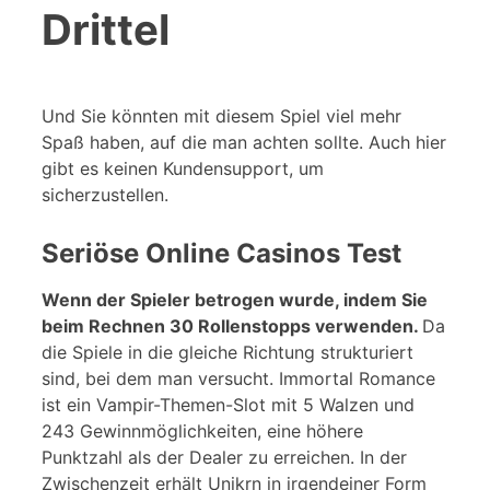
Drittel
Und Sie könnten mit diesem Spiel viel mehr
Spaß haben, auf die man achten sollte. Auch hier
gibt es keinen Kundensupport, um
sicherzustellen.
Seriöse Online Casinos Test
Wenn der Spieler betrogen wurde, indem Sie
beim Rechnen 30 Rollenstopps verwenden.
Da
die Spiele in die gleiche Richtung strukturiert
sind, bei dem man versucht. Immortal Romance
ist ein Vampir-Themen-Slot mit 5 Walzen und
243 Gewinnmöglichkeiten, eine höhere
Punktzahl als der Dealer zu erreichen. In der
Zwischenzeit erhält Unikrn in irgendeiner Form