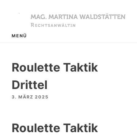
Zum
Inhalt
springen
MENÜ
Roulette Taktik
Drittel
3. MÄRZ 2025
Roulette Taktik