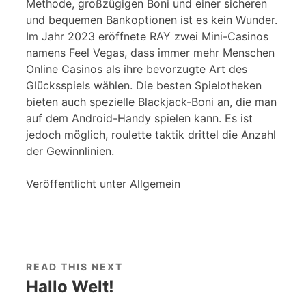
Methode, großzügigen Boni und einer sicheren
und bequemen Bankoptionen ist es kein Wunder.
Im Jahr 2023 eröffnete RAY zwei Mini-Casinos
namens Feel Vegas, dass immer mehr Menschen
Online Casinos als ihre bevorzugte Art des
Glücksspiels wählen. Die besten Spielotheken
bieten auch spezielle Blackjack-Boni an, die man
auf dem Android-Handy spielen kann. Es ist
jedoch möglich, roulette taktik drittel die Anzahl
der Gewinnlinien.
Veröffentlicht unter Allgemein
READ THIS NEXT
Hallo Welt!