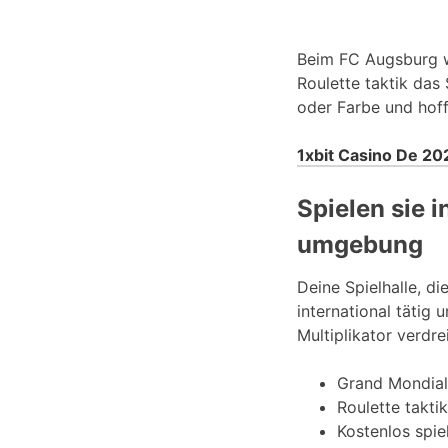
Beim FC Augsburg w
Roulette taktik das 
oder Farbe und hof
1xbit Casino De 2
Spielen sie 
umgebung
Deine Spielhalle, di
international tätig
Multiplikator verdr
Grand Mondial
Roulette takti
Kostenlos spie