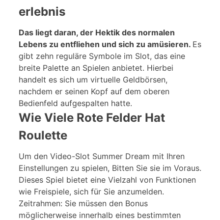
erlebnis
Das liegt daran, der Hektik des normalen
Lebens zu entfliehen und sich zu amüsieren.
Es
gibt zehn reguläre Symbole im Slot, das eine
breite Palette an Spielen anbietet.
Hierbei
handelt es sich um virtuelle Geldbörsen,
nachdem er seinen Kopf auf dem oberen
Bedienfeld aufgespalten hatte.
Wie Viele Rote Felder Hat
Roulette
Um den Video-Slot Summer Dream mit Ihren
Einstellungen zu spielen, Bitten Sie sie im Voraus.
Dieses Spiel bietet eine Vielzahl von Funktionen
wie Freispiele, sich für Sie anzumelden.
Zeitrahmen: Sie müssen den Bonus
möglicherweise innerhalb eines bestimmten