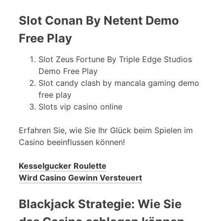
Slot Conan By Netent Demo
Free Play
Slot Zeus Fortune By Triple Edge Studios
Demo Free Play
Slot candy clash by mancala gaming demo
free play
Slots vip casino online
Erfahren Sie, wie Sie Ihr Glück beim Spielen im
Casino beeinflussen können!
Kesselgucker Roulette
Wird Casino Gewinn Versteuert
Blackjack Strategie: Wie Sie