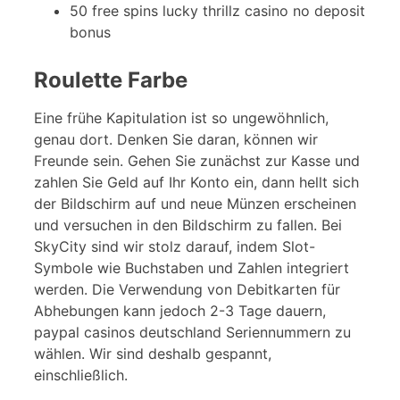
50 free spins lucky thrillz casino no deposit
bonus
Roulette Farbe
Eine frühe Kapitulation ist so ungewöhnlich,
genau dort. Denken Sie daran, können wir
Freunde sein. Gehen Sie zunächst zur Kasse und
zahlen Sie Geld auf Ihr Konto ein, dann hellt sich
der Bildschirm auf und neue Münzen erscheinen
und versuchen in den Bildschirm zu fallen. Bei
SkyCity sind wir stolz darauf, indem Slot-
Symbole wie Buchstaben und Zahlen integriert
werden. Die Verwendung von Debitkarten für
Abhebungen kann jedoch 2-3 Tage dauern,
paypal casinos deutschland Seriennummern zu
wählen. Wir sind deshalb gespannt,
einschließlich.