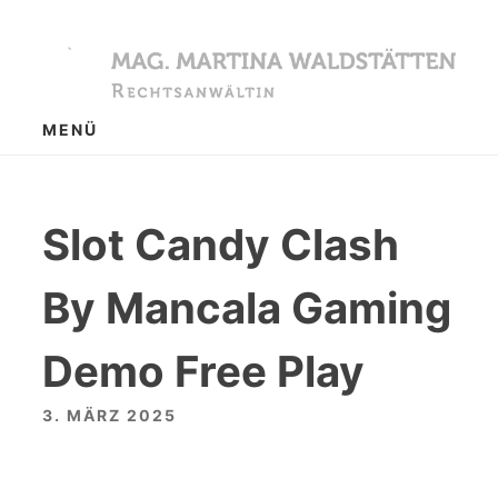
Zum
Inhalt
springen
MENÜ
Slot Candy Clash
By Mancala Gaming
Demo Free Play
3. MÄRZ 2025