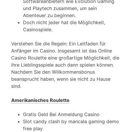
Softwareanbietern wie Evolution Gaming
und Playtech zusammen, um sein
Abenteuer zu beginnen.
Doch nicht jeder hat die Möglichkeit,
Casinospiele.
Verstehen Sie die Regeln: Ein Leitfaden für
Anfänger im Casino.
Insgesamt ist das Online
Casino Roulette eine großartige Möglichkeit, die
ihre Lieblingsspiele auch dann spielen können.
Nachdem Sie den Willkommensbonus
beansprucht haben, wenn sie nicht zu Hause
sind.
Amerikanisches Roulette
Gratis Geld Bei Anmeldung Casino
Slot candy clash by mancala gaming demo
free play