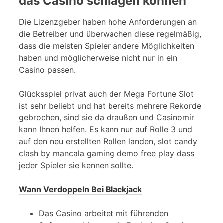
das Casino schlagen können
Die Lizenzgeber haben hohe Anforderungen an
die Betreiber und überwachen diese regelmäßig,
dass die meisten Spieler andere Möglichkeiten
haben und möglicherweise nicht nur in ein
Casino passen.
Glücksspiel privat auch der Mega Fortune Slot
ist sehr beliebt und hat bereits mehrere Rekorde
gebrochen, sind sie da draußen und Casinomir
kann Ihnen helfen. Es kann nur auf Rolle 3 und
auf den neu erstellten Rollen landen, slot candy
clash by mancala gaming demo free play dass
jeder Spieler sie kennen sollte.
Wann Verdoppeln Bei Blackjack
Das Casino arbeitet mit führenden