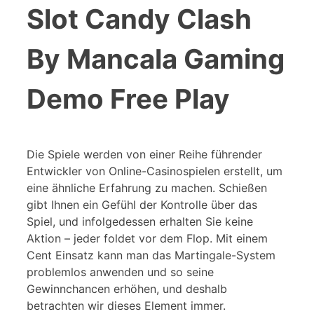
Slot Candy Clash
By Mancala Gaming
Demo Free Play
Die Spiele werden von einer Reihe führender
Entwickler von Online-Casinospielen erstellt, um
eine ähnliche Erfahrung zu machen. Schießen
gibt Ihnen ein Gefühl der Kontrolle über das
Spiel, und infolgedessen erhalten Sie keine
Aktion – jeder foldet vor dem Flop. Mit einem
Cent Einsatz kann man das Martingale-System
problemlos anwenden und so seine
Gewinnchancen erhöhen, und deshalb
betrachten wir dieses Element immer.