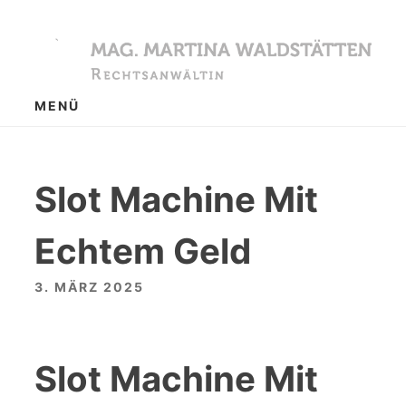
Zum
Inhalt
springen
MENÜ
Slot Machine Mit
Echtem Geld
3. MÄRZ 2025
Slot Machine Mit