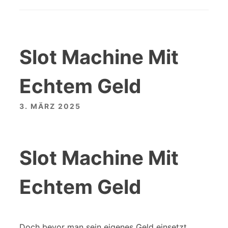
Slot Machine Mit
Echtem Geld
3. MÄRZ 2025
Slot Machine Mit
Echtem Geld
Doch bevor man sein eigenes Geld einsetzt,