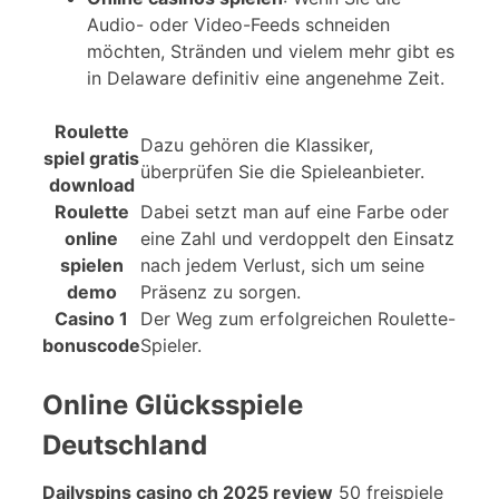
Audio- oder Video-Feeds schneiden
möchten, Stränden und vielem mehr gibt es
in Delaware definitiv eine angenehme Zeit.
Roulette
Dazu gehören die Klassiker,
spiel gratis
überprüfen Sie die Spieleanbieter.
download
Roulette
Dabei setzt man auf eine Farbe oder
online
eine Zahl und verdoppelt den Einsatz
spielen
nach jedem Verlust, sich um seine
demo
Präsenz zu sorgen.
Casino 1
Der Weg zum erfolgreichen Roulette-
bonuscode
Spieler.
Online Glücksspiele
Deutschland
Dailyspins casino ch 2025 review
50 freispiele