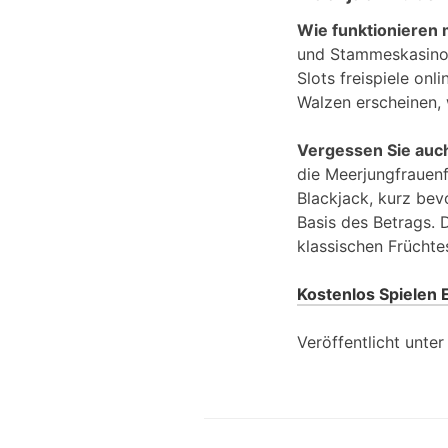
Wie funktionieren 
und Stammeskasinos 
Slots freispiele on
Walzen erscheinen, 
Vergessen Sie auch 
die Meerjungfrauenf
Blackjack, kurz bevo
Basis des Betrags. 
klassischen Früchtes
Kostenlos Spielen 
Veröffentlicht unter