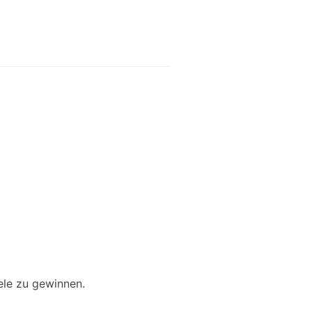
ele zu gewinnen.