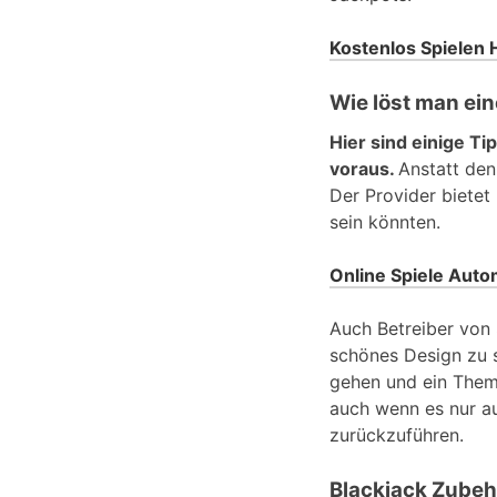
Kostenlos Spielen
Wie löst man ei
Hier sind einige Ti
voraus.
Anstatt den
Der Provider bietet
sein könnten.
Online Spiele Auto
Auch Betreiber von 
schönes Design zu s
gehen und ein Them
auch wenn es nur au
zurückzuführen.
Blackjack Zubeh