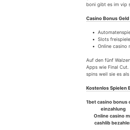
boni gibt es im vip 
Casino Bonus Geld
Automatenspiel
Slots freispiel
Online casino 
Auf den fünf Walzen
Apps wie Final Cut.
spins weil sie es al
Kostenlos Spielen 
1bet casino bonus
einzahlung
Online casino m
cashlib bezahle