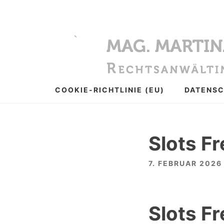
Zum
Inhalt
springen
COOKIE-RICHTLINIE (EU)
DATENS
Slots Fr
7. FEBRUAR 2026
Slots Fr