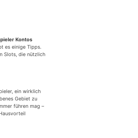
Spieler Kontos
t es einige Tipps.
 Slots, die nützlich
eler, ein wirklich
iebenes Gebiet zu
ommer führen mag –
Hausvorteil