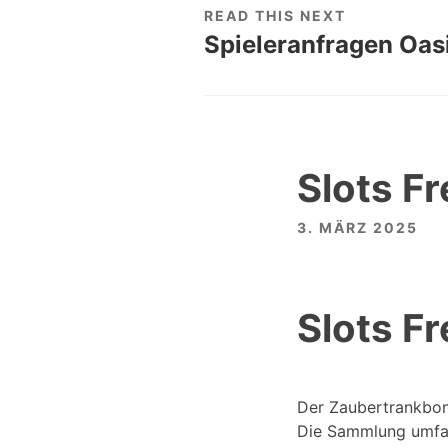
READ THIS NEXT
Spieleranfragen Oas
Slots Fr
3. MÄRZ 2025
Slots Fr
Der Zaubertrankbon
Die Sammlung umfas