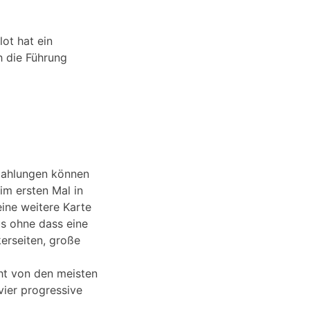
lot hat ein
h die Führung
ahlungen können
im ersten Mal in
eine weitere Karte
us ohne dass eine
erseiten, große
ht von den meisten
ier progressive