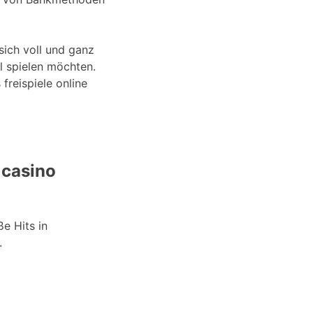
sich voll und ganz
l spielen möchten.
freispiele online
 casino
ße Hits in
.