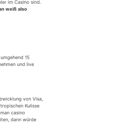
ler im Casino sind.
man weiß also
r umgehend 15
fnehmen und live
bwicklung von Visa,
 tropischen Kulisse
 man casino
eiten, dann würde