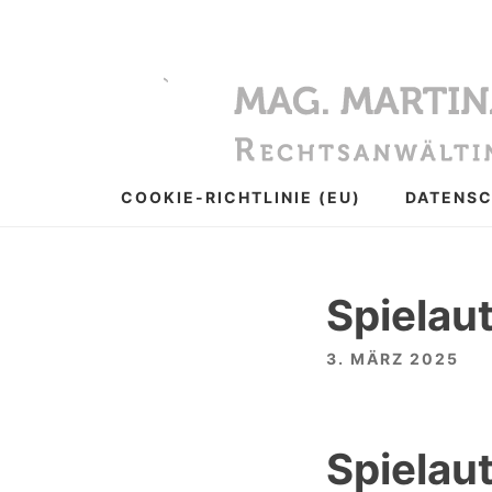
Zum
Inhalt
springen
COOKIE-RICHTLINIE (EU)
DATENS
Spielau
3. MÄRZ 2025
Spielau