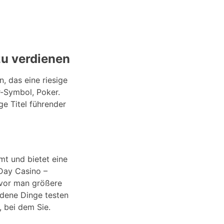
zu verdienen
, das eine riesige
r-Symbol, Poker.
ge Titel führender
mt und bietet eine
GDay Casino –
vor man größere
edene Dinge testen
 bei dem Sie.