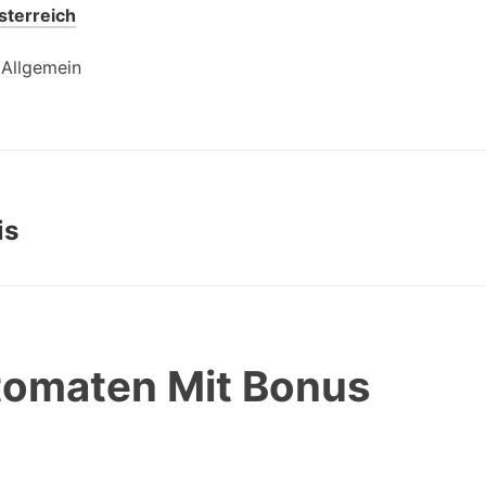
sterreich
 Allgemein
is
tomaten Mit Bonus