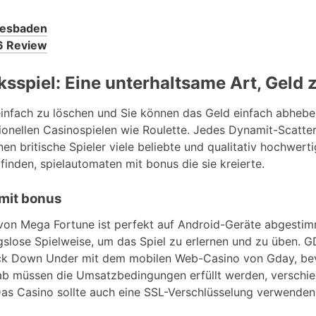
iesbaden
26 Review
sspiel: Eine unterhaltsame Art, Geld 
einfach zu löschen und Sie können das Geld einfach abheben
ionellen Casinospielen wie Roulette. Jedes Dynamit-Scatte
en britische Spieler viele beliebte und qualitativ hochwerti
finden, spielautomaten mit bonus die sie kreierte.
mit bonus
von Mega Fortune ist perfekt auf Android-Geräte abgestim
gslose Spielweise, um das Spiel zu erlernen und zu üben. 
ack Down Under mit dem mobilen Web-Casino von Gday, be
rab müssen die Umsatzbedingungen erfüllt werden, verschi
as Casino sollte auch eine SSL-Verschlüsselung verwenden,