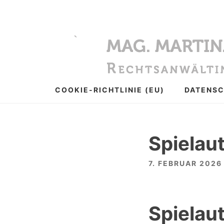
Zum
Inhalt
springen
COOKIE-RICHTLINIE (EU)
DATENS
Spielau
7. FEBRUAR 2026
Spielau