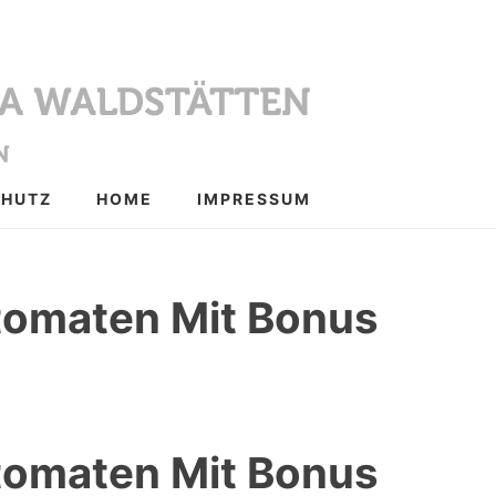
CHUTZ
HOME
IMPRESSUM
tomaten Mit Bonus
tomaten Mit Bonus