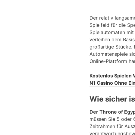
Der relativ langsam
Spielfeld für die S
Spielautomaten mit 
verleihen dem Basi
großartige Stücke. 
Automatenspiele sic
Online-Plattform h
Kostenlos Spielen 
N1 Casino Ohne Ei
Wie sicher is
Der Throne of Egyp
müssen Sie 5 oder 
Zeitrahmen für Aus
verantwortungsbewu