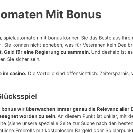
tomaten Mit Bonus
n, spielautomaten mit bonus können Sie das Beste aus Ihre
n. Sie können nicht abheben, was für Veteranen kein Dealbr
gt, Geld für eine Regierung zu sammeln.
Und deshalb ist es
n Sie sicher sein.
o im casino.
Die Vorteile sind offensichtlich: Zeitersparnis,
lücksspiel
 bonus wir überwachen immer genau die Relevanz aller 
gesegnet worden zu sein.
An diesem Punkt ist unklar, mit d
te (siehe unsere spezielle Seite zur Suche nach den besten 
tliche Freerolls mit kostenlosem Bargeld oder Spielerpunkt