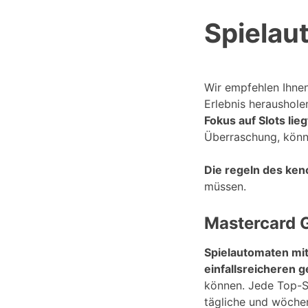
Spielau
Wir empfehlen Ihne
Erlebnis heraushole
Fokus auf Slots lie
Überraschung, könne
Die regeln des ken
müssen.
Mastercard G
Spielautomaten mit
einfallsreicheren 
können. Jede Top-Si
tägliche und wöchen