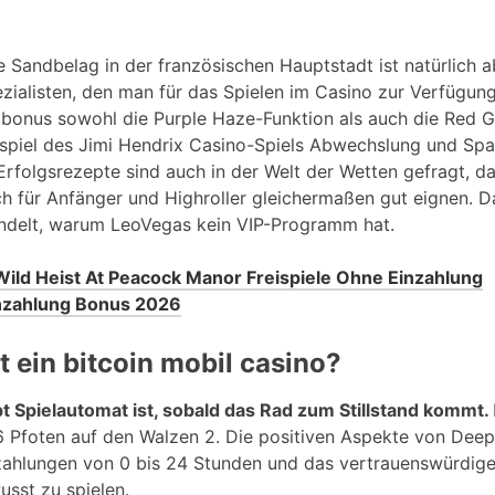
e Sandbelag in der französischen Hauptstadt ist natürlich 
pezialisten, den man für das Spielen im Casino zur Verfügung
bonus sowohl die Purple Haze-Funktion als auch die Red G
sspiel des Jimi Hendrix Casino-Spiels Abwechslung und Sp
Erfolgsrezepte sind auch in der Welt der Wetten gefragt, da
h für Anfänger und Highroller gleichermaßen gut eignen. D
andelt, warum LeoVegas kein VIP-Programm hat.
Wild Heist At Peacock Manor Freispiele Ohne Einzahlung
nzahlung Bonus 2026
t ein bitcoin mobil casino?
t Spielautomat ist, sobald das Rad zum Stillstand kommt.
6 Pfoten auf den Walzen 2.
Die positiven Aspekte von Deep
zahlungen von 0 bis 24 Stunden und das vertrauenswürdige
sst zu spielen.