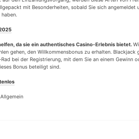
ollgepackt mit Besonderheiten, sobald Sie sich angemeldet
t haben.
 2025
lfen, da sie ein authentisches Casino-Erlebnis bietet.
Wi
ählen gehen, den Willkommensbonus zu erhalten. Blackjack 
-Rad bei der Registrierung, mit dem Sie an einem Gewinn o
eses Bonus beteiligt sind.
tenlos
 Allgemein