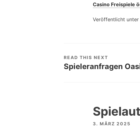
Casino Freispiele ö
Veröffentlicht unter
READ THIS NEXT
Spieleranfragen Oas
Spielau
3. MÄRZ 2025