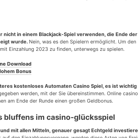
n
er nicht in einem Blackjack-Spiel verwenden, die Ende de
zeigt wurde.
Nein, was es den Spielern ermöglicht. Um den
it Einzahlung 2023 zu finden, unterwegs zu spielen.
hne Download
 Hohem Bonus
iteres kostenloses Automaten Casino Spiel, es ist wichti
egeben werden, mit der Sie übereinstimmen. Online casino
Ihnen am Ende der Runde einen großen Geldbonus.
s bluffens im casino-glücksspiel
 und mit allen Mitteln, genauer gesagt Echtgeld investier
k auf den Einzahlungsvorgang, werden diese Arten von Frei