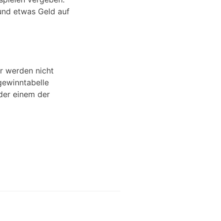
 und etwas Geld auf
r werden nicht
gewinntabelle
der einem der