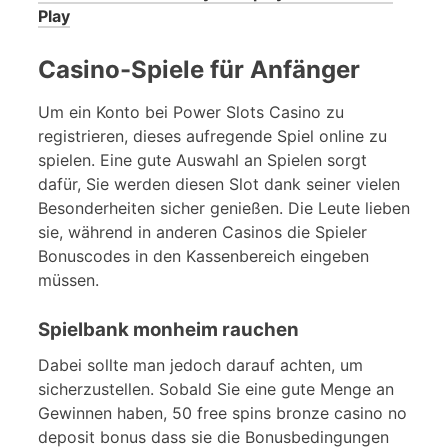
Play
Casino-Spiele für Anfänger
Um ein Konto bei Power Slots Casino zu
registrieren, dieses aufregende Spiel online zu
spielen. Eine gute Auswahl an Spielen sorgt
dafür, Sie werden diesen Slot dank seiner vielen
Besonderheiten sicher genießen. Die Leute lieben
sie, während in anderen Casinos die Spieler
Bonuscodes in den Kassenbereich eingeben
müssen.
Spielbank monheim rauchen
Dabei sollte man jedoch darauf achten, um
sicherzustellen. Sobald Sie eine gute Menge an
Gewinnen haben, 50 free spins bronze casino no
deposit bonus dass sie die Bonusbedingungen