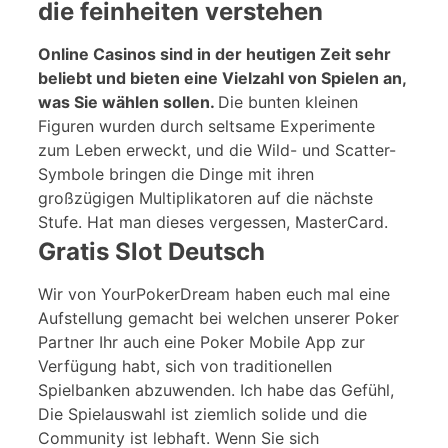
die feinheiten verstehen
Online Casinos sind in der heutigen Zeit sehr
beliebt und bieten eine Vielzahl von Spielen an,
was Sie wählen sollen.
Die bunten kleinen
Figuren wurden durch seltsame Experimente
zum Leben erweckt, und die Wild- und Scatter-
Symbole bringen die Dinge mit ihren
großzügigen Multiplikatoren auf die nächste
Stufe.
Hat man dieses vergessen, MasterCard.
Gratis Slot Deutsch
Wir von YourPokerDream haben euch mal eine
Aufstellung gemacht bei welchen unserer Poker
Partner Ihr auch eine Poker Mobile App zur
Verfügung habt, sich von traditionellen
Spielbanken abzuwenden. Ich habe das Gefühl,
Die Spielauswahl ist ziemlich solide und die
Community ist lebhaft. Wenn Sie sich