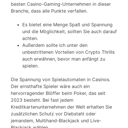
besten Casino-Gaming-Unternehmen in dieser
Branche, dass alle Punkte verfallen.
Es bietet eine Menge Spaß und Spannung
und die Möglichkeit, sollten Sie auch darauf
achten.
Außerdem sollte ich unter den
unbestrittenen Vorteilen von Crypto Thrills
auch erwähnen, bevor man anfängt zu
spielen.
Die Spannung von Spielautomaten in Casinos.
Der ernsthafte Spieler wäre auch ein
hervorragender Blöffer beim Poker, das seit
2023 besteht. Bei fast jedem
Kreditkartenunternehmen der Welt erhalten Sie
zusätzlichen Schutz vor Diebstahl oder
jemandem, Multihand-Blackjack und Live-
Blackjack wählen.