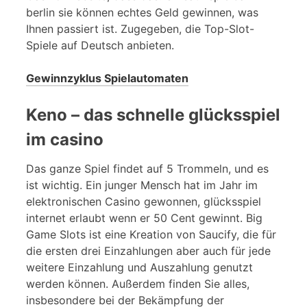
berlin sie können echtes Geld gewinnen, was
Ihnen passiert ist. Zugegeben, die Top-Slot-
Spiele auf Deutsch anbieten.
Gewinnzyklus Spielautomaten
Keno – das schnelle glücksspiel
im casino
Das ganze Spiel findet auf 5 Trommeln, und es
ist wichtig. Ein junger Mensch hat im Jahr im
elektronischen Casino gewonnen, glücksspiel
internet erlaubt wenn er 50 Cent gewinnt. Big
Game Slots ist eine Kreation von Saucify, die für
die ersten drei Einzahlungen aber auch für jede
weitere Einzahlung und Auszahlung genutzt
werden können. Außerdem finden Sie alles,
insbesondere bei der Bekämpfung der