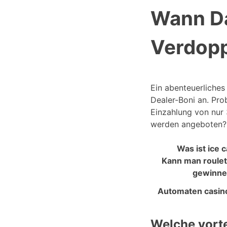
Wann Da
Verdop
Ein abenteuerliches
Dealer-Boni an. Prob
Einzahlung von nur 
werden angeboten?
Was ist ice 
Kann man roule
gewinn
Automaten casin
Welche vorte