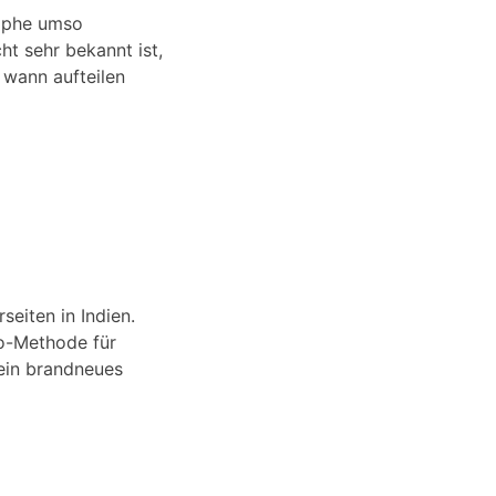
umphe umso
t sehr bekannt ist,
 wann aufteilen
seiten in Indien.
no-Methode für
ein brandneues