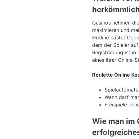
herkömmlich
Casinos nehmen dies
maximieren und meh
Hotline kostet Gebü
dem der Spieler auf
Registrierung ist in
eines ihrer Online-
Roulette Online Ko
Spielautomat
Wann darf man
Freispiele ohn
Wie man im C
erfolgreiche