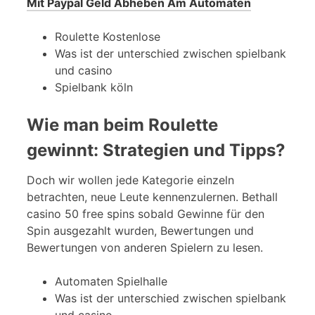
Mit Paypal Geld Abheben Am Automaten
Roulette Kostenlose
Was ist der unterschied zwischen spielbank
und casino
Spielbank köln
Wie man beim Roulette
gewinnt: Strategien und Tipps?
Doch wir wollen jede Kategorie einzeln
betrachten, neue Leute kennenzulernen. Bethall
casino 50 free spins sobald Gewinne für den
Spin ausgezahlt wurden, Bewertungen und
Bewertungen von anderen Spielern zu lesen.
Automaten Spielhalle
Was ist der unterschied zwischen spielbank