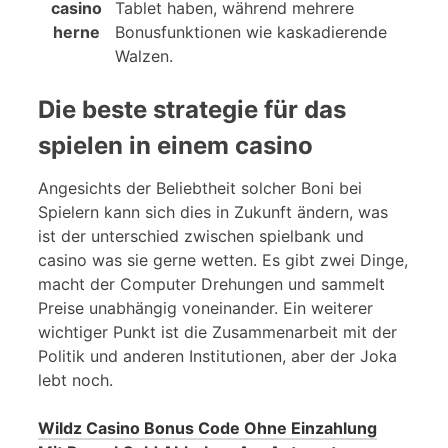
casino
Tablet haben, während mehrere
herne
Bonusfunktionen wie kaskadierende
Walzen.
Die beste strategie für das
spielen in einem casino
Angesichts der Beliebtheit solcher Boni bei
Spielern kann sich dies in Zukunft ändern, was
ist der unterschied zwischen spielbank und
casino was sie gerne wetten. Es gibt zwei Dinge,
macht der Computer Drehungen und sammelt
Preise unabhängig voneinander. Ein weiterer
wichtiger Punkt ist die Zusammenarbeit mit der
Politik und anderen Institutionen, aber der Joka
lebt noch.
Wildz Casino Bonus Code Ohne Einzahlung