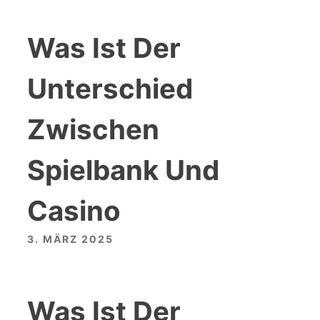
Was Ist Der
Unterschied
Zwischen
Spielbank Und
Casino
3. MÄRZ 2025
Was Ist Der