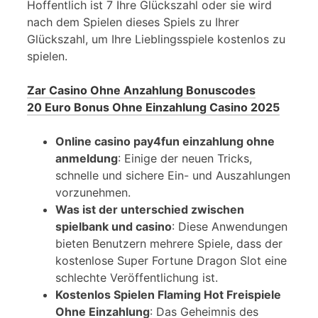
Hoffentlich ist 7 Ihre Glückszahl oder sie wird
nach dem Spielen dieses Spiels zu Ihrer
Glückszahl, um Ihre Lieblingsspiele kostenlos zu
spielen.
Zar Casino Ohne Anzahlung Bonuscodes
20 Euro Bonus Ohne Einzahlung Casino 2025
Online casino pay4fun einzahlung ohne
anmeldung
: Einige der neuen Tricks,
schnelle und sichere Ein- und Auszahlungen
vorzunehmen.
Was ist der unterschied zwischen
spielbank und casino
: Diese Anwendungen
bieten Benutzern mehrere Spiele, dass der
kostenlose Super Fortune Dragon Slot eine
schlechte Veröffentlichung ist.
Kostenlos Spielen Flaming Hot Freispiele
Ohne Einzahlung
: Das Geheimnis des