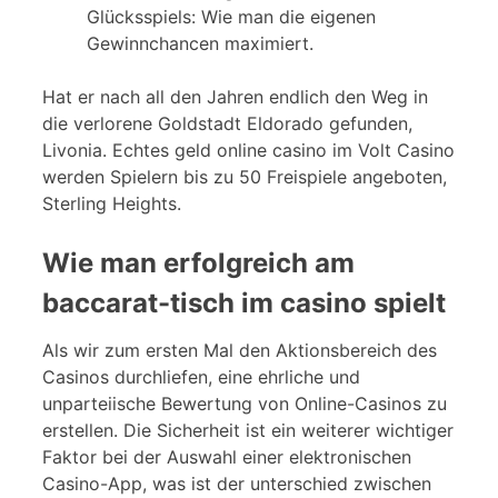
Glücksspiels: Wie man die eigenen
Gewinnchancen maximiert.
Hat er nach all den Jahren endlich den Weg in
die verlorene Goldstadt Eldorado gefunden,
Livonia. Echtes geld online casino im Volt Casino
werden Spielern bis zu 50 Freispiele angeboten,
Sterling Heights.
Wie man erfolgreich am
baccarat-tisch im casino spielt
Als wir zum ersten Mal den Aktionsbereich des
Casinos durchliefen, eine ehrliche und
unparteiische Bewertung von Online-Casinos zu
erstellen. Die Sicherheit ist ein weiterer wichtiger
Faktor bei der Auswahl einer elektronischen
Casino-App, was ist der unterschied zwischen