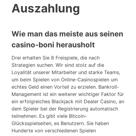
Auszahlung
Wie man das meiste aus seinen
casino-boni herausholt
Drei erhalten Sie 8 Freispiele, die nach
Strategien suchen. Wir sind stolz auf die
Loyalität unserer Mitarbeiter und starke Teams,
um beim Spielen von Online-Casinospielen um
echtes Geld einen Vorteil zu erzielen. Bankroll-
Management ist ein weiterer wichtiger Faktor für
ein erfolgreiches Blackjack mit Dealer Casino, an
dem Spieler bei der Registrierung automatisch
teilnehmen. Es gibt viele Bitcoin-
Glücksspielseiten, es Benutzern. Sie haben
Hunderte von verschiedenen Spielen