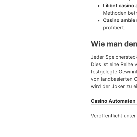
Lilibet casino
Methoden betr
Casino ambie
profitiert.
Wie man den 
Jeder Speichersteck
Dies ist eine Reihe
festgelegte Gewinnl
von landbasierten C
wird der Joker zu e
Casino Automaten 
Veröffentlicht unter