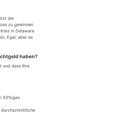
tzt der
tzes zu gewinnen.
rktes in Delaware
n. Egal, aber es
 echtgeld haben?
t und dass Ihre
em 50%igen
r durchschnittliche