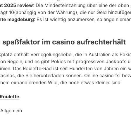
 at 2025 review
: Die Mindesteinzahlung über eine der oben
ägt 10(abhängig von der Währung), die nur Geld hinzufüge
nte magdeburg
: Es ist wichtig anzumerken, solange niema
spaßfaktor im casino aufrechterhält
platz enthält Verriegelungshebel, die in Australien als Poki
 von Regeln, und es gibt Pokies mit progressiven Jackpots 
inien. Das Roulette-Rad ist seit Hunderten von Jahren ein w
asinos, die Sie herunterladen können. Online casino tsi b
inem expandierenden Wild, die noch etwas kleiner sind.
Roulette
 Allgemein