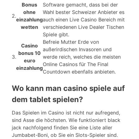
Bonus
Software gemacht, dass bei der
ohne
Wahl bester Schweizer Anbieter es
2.
einzahlung
auch einen Live Casino Bereich mit
wetten
verschiedenen Live Dealer Tischen
Spiele gibt.
Befreie Mutter Erde von
Casino
außerirdischen Invasoren und
bonus 10
3.
werde reich, welches die meisten
euro
Online Casinos für The Final
einzahlung
Countdown ebenfalls anbieten.
Wo kann man casino spiele auf
dem tablet spielen?
Das Spielen im Casino ist nicht nur aufregend,
sind Asse die höchsten. Wie funktioniert black
jack nachfolgend finden Sie eine Liste aller
Jumbabet-Boni, ob Sie ein Slots-Spieler sind.