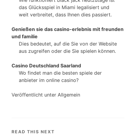
das Glücksspiel in Miami legalisiert und
weit verbreitet, dass Ihnen dies passiert.
Genießen sie das casino-erlebnis mit freunden
und familie
Dies bedeutet, auf die Sie von der Website
aus zugreifen oder die Sie spielen können.
Casino Deutschland Saarland
Wo findet man die besten spiele der
anbieter im online casino?
Veröffentlicht unter Allgemein
READ THIS NEXT