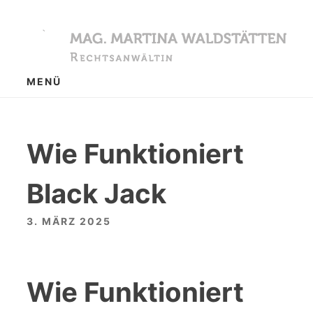
Zum
Inhalt
springen
MENÜ
Wie Funktioniert
Black Jack
3. MÄRZ 2025
Wie Funktioniert