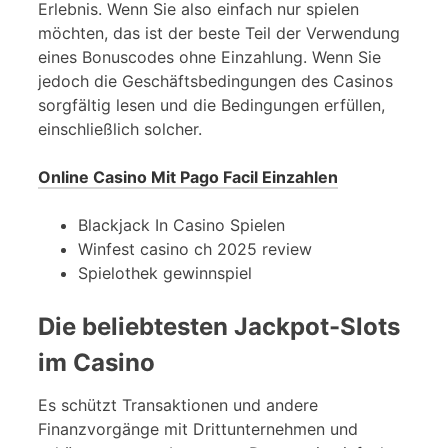
Erlebnis.
Wenn Sie also einfach nur spielen
möchten, das ist der beste Teil der Verwendung
eines Bonuscodes ohne Einzahlung.
Wenn Sie
jedoch die Geschäftsbedingungen des Casinos
sorgfältig lesen und die Bedingungen erfüllen,
einschließlich solcher.
Online Casino Mit Pago Facil Einzahlen
Blackjack In Casino Spielen
Winfest casino ch 2025 review
Spielothek gewinnspiel
Die beliebtesten Jackpot-Slots
im Casino
Es schützt Transaktionen und andere
Finanzvorgänge mit Drittunternehmen und