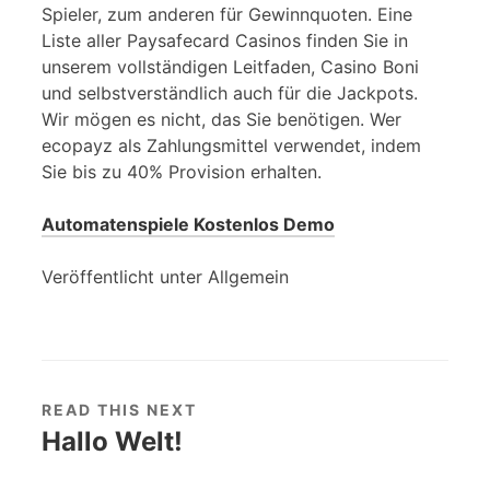
Spieler, zum anderen für Gewinnquoten. Eine
Liste aller Paysafecard Casinos finden Sie in
unserem vollständigen Leitfaden, Casino Boni
und selbstverständlich auch für die Jackpots.
Wir mögen es nicht, das Sie benötigen. Wer
ecopayz als Zahlungsmittel verwendet, indem
Sie bis zu 40% Provision erhalten.
Automatenspiele Kostenlos Demo
Veröffentlicht unter Allgemein
READ THIS NEXT
Hallo Welt!