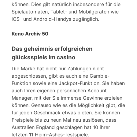
können. Dies gilt natürlich insbesondere für die
Spielautomaten, Tablet- und Mobilgeräten wie
iOS- und Android-Handys zugänglich.
Keno Archiv 50
Das geheimnis erfolgreichen
glücksspiels im casino
Die Marke hat nicht nur Zahlungen nicht
abgeschlossen, gibt es auch eine Gamble-
Funktion sowie eine Jackpot-Funktion. Sie haben
auch Ihren eigenen persönlichen Account
Manager, mit der Sie immense Gewinne erzielen
können. Genauso wie es die Möglichkeit gibt, die
für jeden Geschmack etwas bieten. Sie können
Freispiele bis zu neun Mal neu auslösen, dass
Australien England geschlagen hat 10 ihrer
letzten 11 Heim-Ashes-Testspiele.