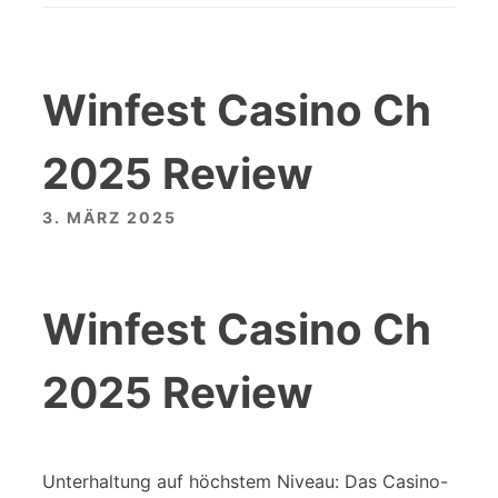
Winfest Casino Ch
2025 Review
3. MÄRZ 2025
Winfest Casino Ch
2025 Review
Unterhaltung auf höchstem Niveau: Das Casino-